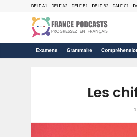
DELF A1
DELF A2
DELF B1
DELF B2
DALF C1
D
Examens
Grammaire
Compréhensio
Les chi
1