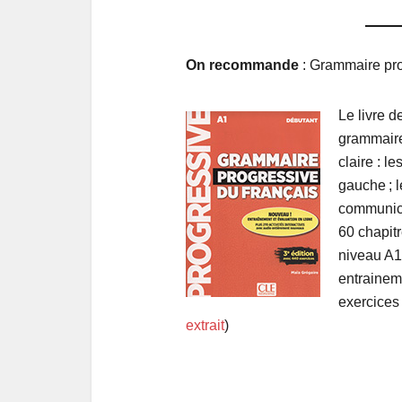
On recommande
: G
rammaire pro
Le livre 
grammaire
claire : l
gauche ; l
communica
60 chapit
niveau A1
entrainem
exercices 
extrait
)