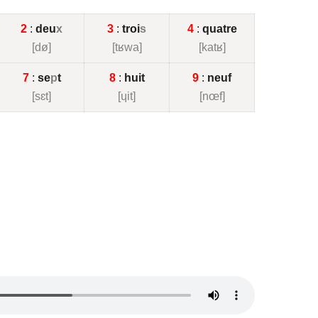
2
:
deu
x
3
:
troi
s
4
:
quatre
[dø]
[tʁwa]
[katʁ]
7
:
se
p
t
8
:
huit
9
:
neuf
[sɛt]
[ɥit]
[nœf]