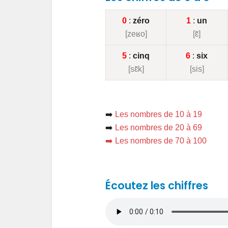
0
:
zéro
1
:
un
[zeʁo]
[ɛ̃]
5
:
cinq
6
:
six
[sɛ̃k]
[sis]
➡️
Les nombres de 10 à 19
➡️
Les nombres de 20 à 69
➡️ Les nombres de 70 à 100
Écoutez les chiffres