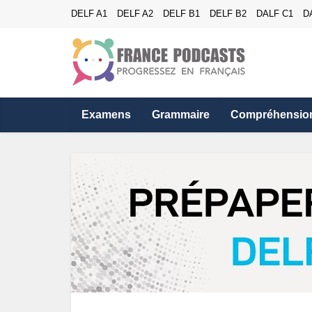
DELF A1
DELF A2
DELF B1
DELF B2
DALF C1
D
Examens
Grammaire
Compréhensio