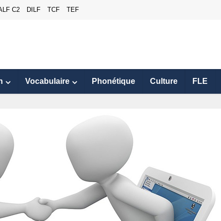
ALF C2
DILF
TCF
TEF
n
Vocabulaire
Phonétique
Culture
FLE