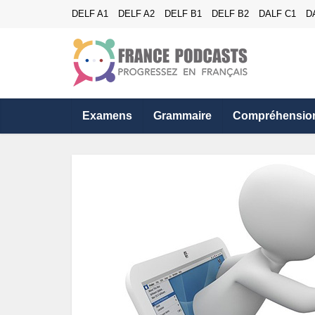
DELF A1
DELF A2
DELF B1
DELF B2
DALF C1
D
Examens
Grammaire
Compréhensio