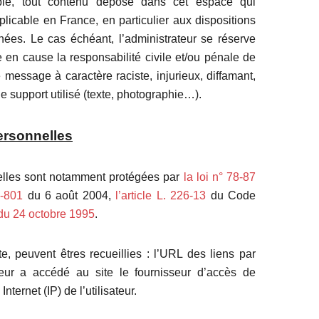
le, tout contenu déposé dans cet espace qui
pplicable en France, en particulier aux dispositions
nnées. Le cas échéant, l’administrateur se réserve
e en cause la responsabilité civile et/ou pénale de
 message à caractère raciste, injurieux, diffamant,
e support utilisé (texte, photographie…).
ersonnelles
elles sont notamment protégées par
la loi n° 78-87
4-801
du 6 août 2004,
l’article L. 226-13
du Code
du 24 octobre 1995
.
ite, peuvent êtres recueillies : l’URL des liens par
sateur a accédé au site le fournisseur d’accès de
Internet (IP) de l’utilisateur.