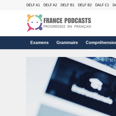
DELF A1
DELF A2
DELF B1
DELF B2
DALF C1
D
Examens
Grammaire
Compréhensio