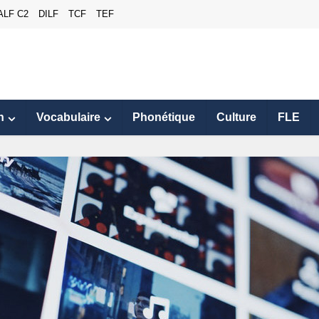
ALF C2
DILF
TCF
TEF
n
Vocabulaire
Phonétique
Culture
FLE