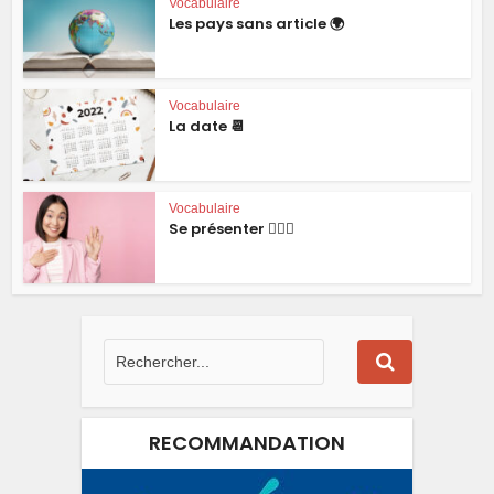
Vocabulaire
Les pays sans article 🌍
Vocabulaire
La date 📆
Vocabulaire
Se présenter 🙋🏻‍♂️
RECOMMANDATION