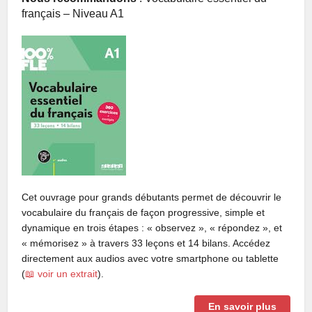
français – Niveau A1
Cet ouvrage pour grands débutants permet de découvrir le
vocabulaire du français de façon progressive, simple et
dynamique en trois étapes : « observez », « répondez », et
« mémorisez » à travers 33 leçons et 14 bilans. Accédez
directement aux audios avec votre smartphone ou tablette
(
📖 voir un extrait
).
En savoir plus