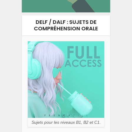
DELF / DALF : SUJETS DE
COMPRÉHENSION ORALE
Sujets pour les niveaux B1, B2 et C1.