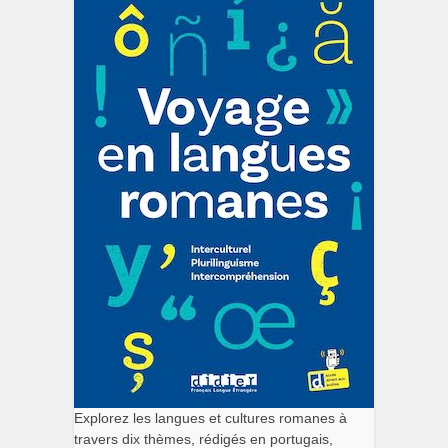
Explorez les langues et cultures romanes à
travers dix thèmes, rédigés en portugais,