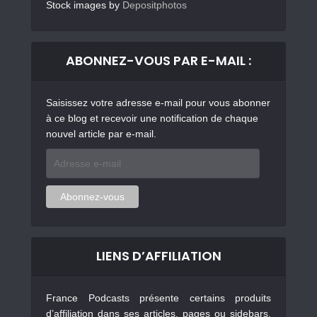
Stock images by
Depositphotos
ABONNEZ-VOUS PAR E-MAIL :
Saisissez votre adresse e-mail pour vous abonner
à ce blog et recevoir une notification de chaque
nouvel article par e-mail.
Adresse
e-
mail
Abonnez-vous
LIENS D’AFFILIATION
France Podcasts présente certains produits
d’affiliation dans ses articles, pages ou sidebars.