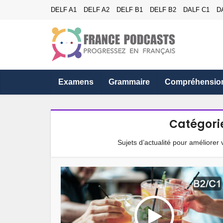
DELF A1
DELF A2
DELF B1
DELF B2
DALF C1
D
Examens
Grammaire
Compréhensio
Catégorie
Sujets d’actualité pour améliorer