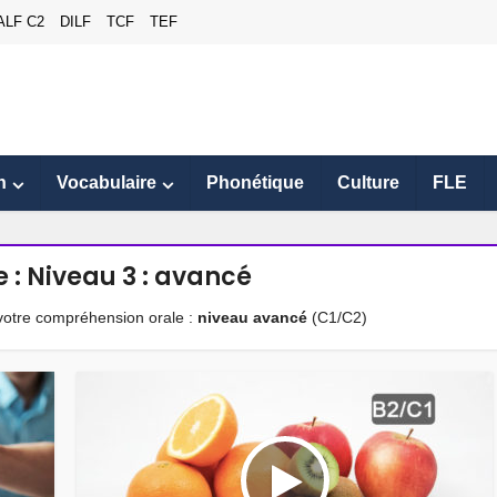
ALF C2
DILF
TCF
TEF
n
Vocabulaire
Phonétique
Culture
FLE
 : Niveau 3 : avancé
 votre compréhension orale :
niveau avancé
(C1/C2)