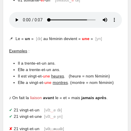
📌 Le «
un
»
[
œ̃
]
au féminin devient «
une
»
[yn
]
Exemples
:
Il a trente-et-un ans.
Elle a trente-et-un ans.
Il est vingt-et-
une
heures
. (heure = nom féminin)
Elle a vingt-et-
une
montres
. (montre = nom féminin)
♪
On fait la
liaison
avant
le « et » mais
jamais après
.
✔︎
21 vingt-et-un
[vɛ̃t
‿
e
œ̃
]
✔︎
21 vingt-et-une
[vɛ̃t
‿
e yn]
✘
21 vingt-et-un
[
vɛ̃t
‿
e
‿
œ̃
]