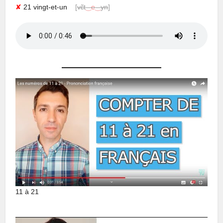
✘
21 vingt-et-un
[
vɛ̃t
‿
e
‿
yn
]
11 à 21