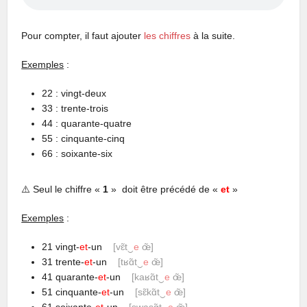
Pour compter, il faut ajouter
les chiffres
à la suite.
Exemples
:
22 : vingt-deux
33 : trente-trois
44 : quarante-quatre
55 : cinquante-cinq
66 : soixante-six
⚠️ Seul le chiffre «
1
» doit être précédé de «
et
»
Exemples
:
21 vingt-
et
-un
[vɛ̃t‿
e
œ̃
]
31 trente-
et
-un
[tʁɑ̃t‿
e
œ̃
]
41 quarante-
et
-un
[kaʁɑ̃t‿
e
œ̃
]
51 cinquante-
et
-un
[sɛ̃kɑ̃t‿
e
œ̃
]
61 soixante-
et
-un
[swasɑ̃t‿
e
œ̃
]