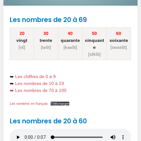
Les nombres de 20 à 69
20
30
40
50
60
vingt
trente
quarante
cinquant
soixante
[vɛ̃]
[
tʁɑ̃t
]
[kaʁɑ̃t]
e
[
swasɑ̃t
]
[
sɛ̃kɑ̃t
]
➡️
Les chiffres de 0 à 9
➡️
Les nombres de 10 à 19
➡️ Les nombres de 70 à 100
Les nombres en français
Télécharger
Les nombres
de 20 à 60