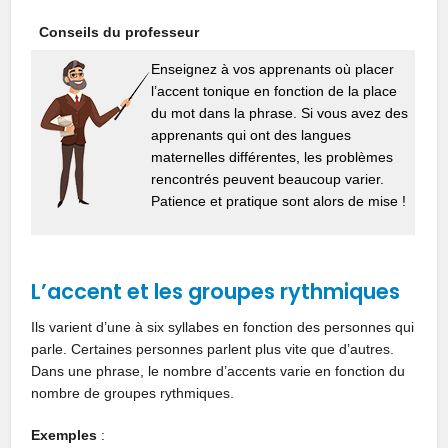
Conseils du professeur
Enseignez à vos apprenants où placer
l’accent tonique en fonction de la place
du mot dans la phrase. Si vous avez des
apprenants qui ont des langues
maternelles différentes, les problèmes
rencontrés peuvent beaucoup varier.
Patience et pratique sont alors de mise !
L’accent et les groupes rythmiques
Ils
varient d’une à six
sy
llabe
s
en
fon
ct
ion des
personnes qui
parle
.
Certaines personnes parlent plus
vite
que d’autres.
Dan
s
une
phrase,
le nombre d’accents
var
ie
en
f
o
nction
du
nombre de groupes rythmiques.
Exemples
: