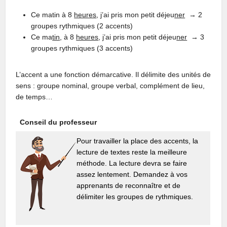
Ce matin à 8
heures
, j’ai pris mon petit déjeu
ner
→ 2
groupes rythmiques (2 accents)
Ce ma
tin
, à 8
heures
, j’ai pris mon petit déjeu
ner
→ 3
groupes rythmiques (3 accents)
L’accent a
une
fonction
démarcative. Il
délimite des
unités
de
sens :
gro
up
e
nominal,
gro
u
pe
verbal,
co
m
plément de
li
e
u
,
de
temps…
Conseil du professeur
Pour travailler la place des accents, la
lecture de textes reste la meilleure
méthode. La lecture devra se faire
assez lentement. Demandez à vos
apprenants de reconnaître et de
délimiter les groupes de rythmiques.