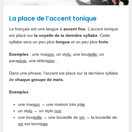
La place de l’accent tonique
Le français est une langue à
accent fixe
. L’accent tonique
est placé sur
la voyelle de la dernière syllabe
. Cette
syllabe sera un peu plus
longue
et un peu plus
forte
.
Exemples
: une mai
son
, un sty
lo
, une bou
teille
, un
para
pluie
, une télévi
sion
…
Dans une phrase, l’accent est placé sur la dernière syllabe
de
chaque groupe de mots
.
Exemples
:
une mai
son
→ une maison très jo
lie
un sty
lo
→ un stylo
noir
une bou
teille
→ une bouteille de
vin
→ la bouteille de
vin
est termi
née