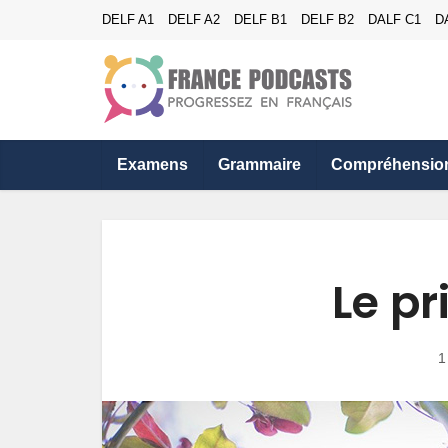
DELF A1
DELF A2
DELF B1
DELF B2
DALF C1
D
Examens
Grammaire
Compréhensio
Le p
1