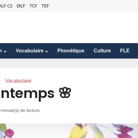
ALF C2
DILF
TCF
TEF
n
Vocabulaire
Phonétique
Culture
FLE
Vocabulaire
rintemps 🌸
 minute(s) de lecture