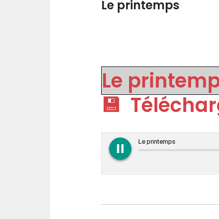
Le printemps
Le printemp
💾
Téléchar
play_circle_filled
pause_circle_filled
Le printemps