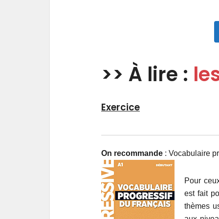
>> À lire :
le
Exercice
On recommande
: Vocabulaire pr
Pour ceux
est fait 
thèmes us
aux nivea