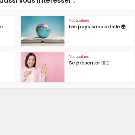
aussi vous intéresser :
Vocabulaire
er
Les pays sans article 🌍
Vocabulaire
Se présenter 🙋🏻‍♂️