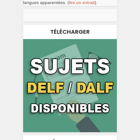
langues apparentées. (
lire un extrait
).
TÉLÉCHARGER