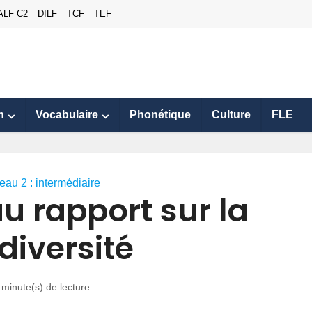
ALF C2
DILF
TCF
TEF
n
Vocabulaire
Phonétique
Culture
FLE
eau 2 : intermédiaire
 rapport sur la
diversité
 minute(s) de lecture