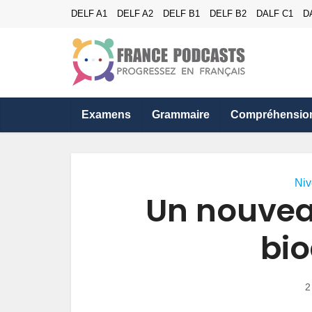
DELF A1
DELF A2
DELF B1
DELF B2
DALF C1
D
Examens
Grammaire
Compréhensio
Niv
Un nouveau
bio
2