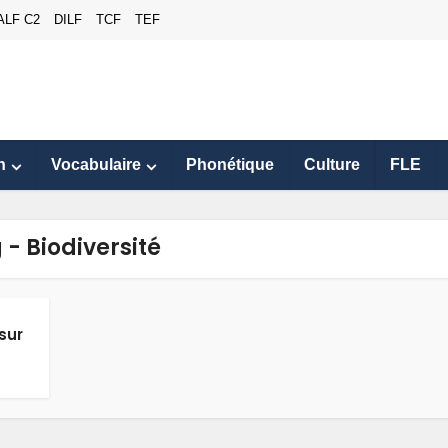
ALF C2
DILF
TCF
TEF
n
Vocabulaire
Phonétique
Culture
FLE
 - Biodiversité
sur