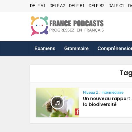
DELF A1
DELF A2
DELF B1
DELF B2
DALF C1
D
Examens
Grammaire
Compréhensio
Tag
Niveau 2 : intermédiaire
Un nouveau rapport 
la biodiversité