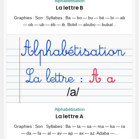
Alphabétisation
La lettre B
Graphies : Son : Syllabes : Ba — bo — bu — bé — bi — ab
— ob — ub — éb — ib. Bobil — abubo — bubal...
Alphabétisation
La lettre A
Graphies : Son : Syllabes : Ba — ta — sa — ma — ka — ra
— da — fa — al — av — ap — ax — az. Adaba —...