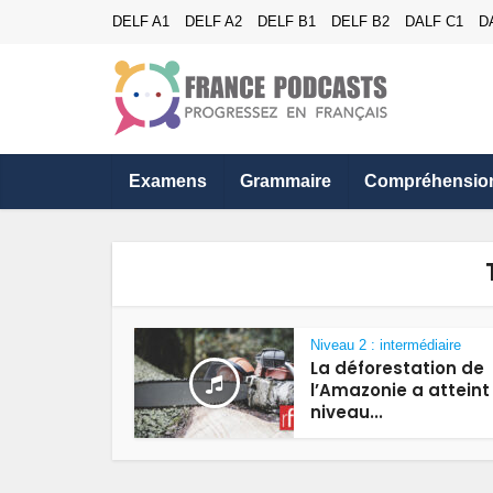
DELF A1
DELF A2
DELF B1
DELF B2
DALF C1
D
Examens
Grammaire
Compréhensio
Niveau 2 : intermédiaire
La déforestation de
l’Amazonie a atteint
niveau...