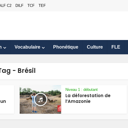
ALF C2
DILF
TCF
TEF
n
Vocabulaire
Phonétique
Culture
FLE
Tag - Brésil
Niveau 1 : débutant
La déforestation de
 un
l’Amazonie