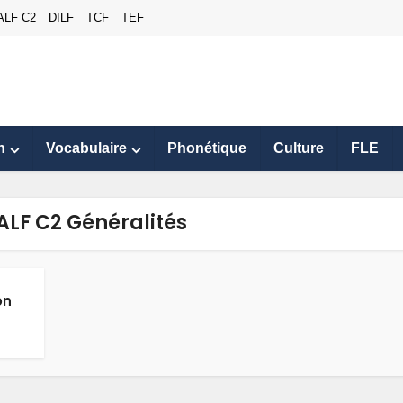
ALF C2
DILF
TCF
TEF
n
Vocabulaire
Phonétique
Culture
FLE
ALF C2 Généralités
on