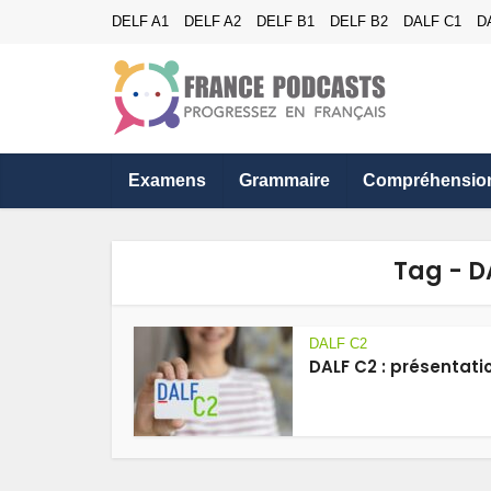
DELF A1
DELF A2
DELF B1
DELF B2
DALF C1
D
Examens
Grammaire
Compréhensio
Tag - D
DALF C2
DALF C2 : présentati