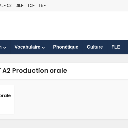
ALF C2
DILF
TCF
TEF
n
Vocabulaire
Phonétique
Culture
FLE
F A2 Production orale
orale