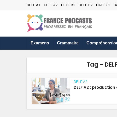
DELF A1
DELF A2
DELF B1
DELF B2
DALF C1
D
Examens
Grammaire
Compréhensio
Tag - DEL
DELF A2
DELF A2 : production 