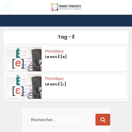
Tag - È
Phonétique
Le son É [e]
Phonétique
Le son È [ɛ]