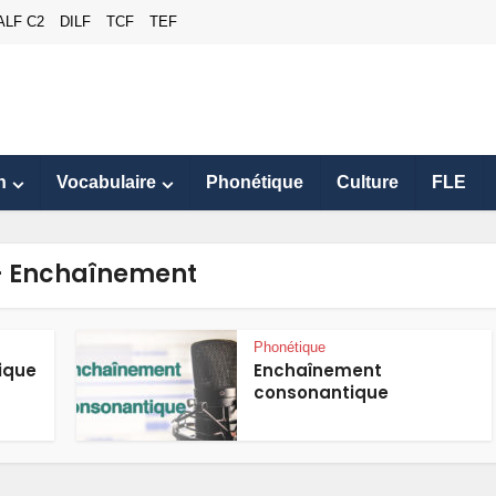
ALF C2
DILF
TCF
TEF
n
Vocabulaire
Phonétique
Culture
FLE
- Enchaînement
Phonétique
ique
Enchaînement
consonantique