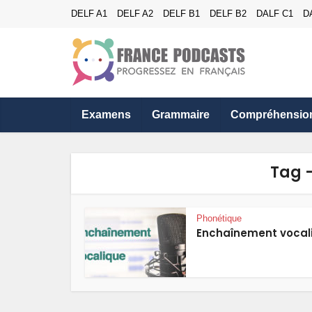
DELF A1
DELF A2
DELF B1
DELF B2
DALF C1
D
Examens
Grammaire
Compréhensio
Tag 
Phonétique
Enchaînement vocal