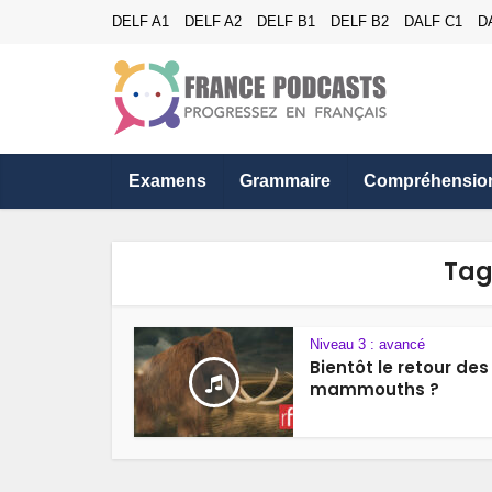
DELF A1
DELF A2
DELF B1
DELF B2
DALF C1
D
Examens
Grammaire
Compréhensio
Ta
Niveau 3 : avancé
Bientôt le retour des
mammouths ?