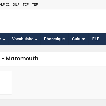
ALF C2
DILF
TCF
TEF
n
Vocabulaire
Phonétique
Culture
FLE
g - Mammouth