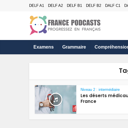
DELF A1
DELF A2
DELF B1
DELF B2
DALF C1
D
Examens
Grammaire
Compréhensio
Ta
Niveau 2 : intermédiaire
Les déserts médicau
France