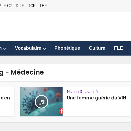
ALF C2
DILF
TCF
TEF
n
Vocabulaire
Phonétique
Culture
FLE
g - Médecine
Niveau 3 : avancé
x en
Une femme guérie du VIH