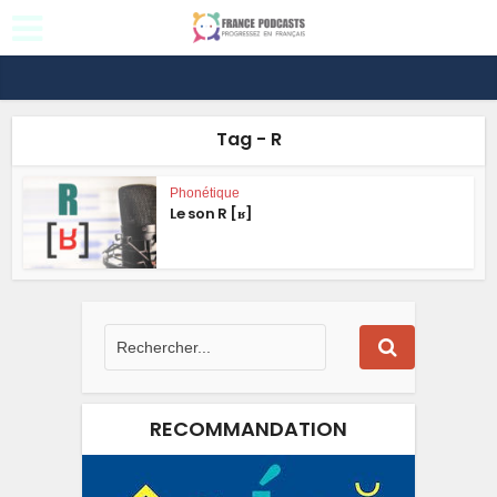
Tag - R
Phonétique
Le son R [ʁ]
RECOMMANDATION