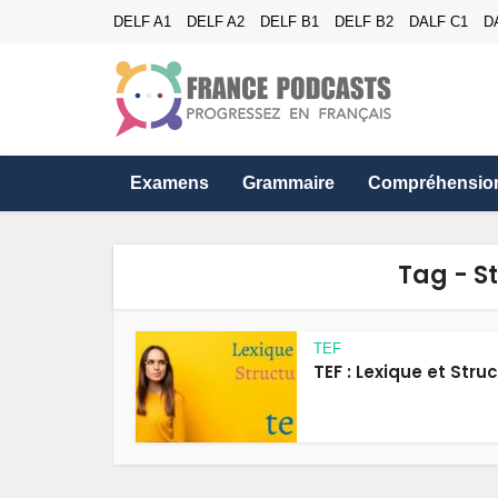
DELF A1
DELF A2
DELF B1
DELF B2
DALF C1
D
Examens
Grammaire
Compréhensio
Tag - S
TEF
TEF : Lexique et Stru