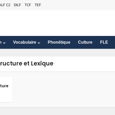
ALF C2
DILF
TCF
TEF
n
Vocabulaire
Phonétique
Culture
FLE
tructure et Lexique
cture