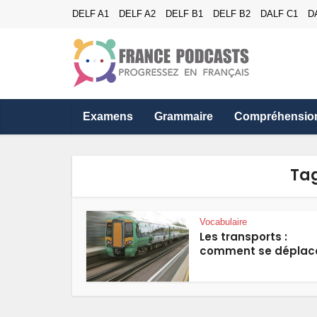
DELF A1
DELF A2
DELF B1
DELF B2
DALF C1
D
Examens
Grammaire
Compréhensio
Tag
Vocabulaire
Les transports :
comment se déplac