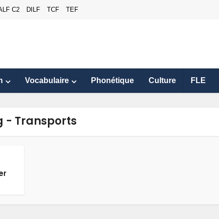
ALF C2
DILF
TCF
TEF
n
Vocabulaire
Phonétique
Culture
FLE
 - Transports
er