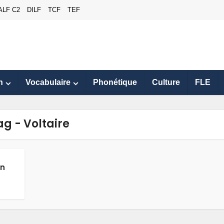
ALF C2
DILF
TCF
TEF
n
Vocabulaire
Phonétique
Culture
FLE
ag - Voltaire
un