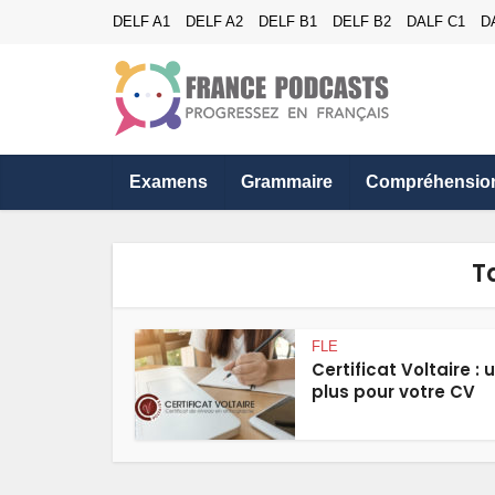
DELF A1
DELF A2
DELF B1
DELF B2
DALF C1
D
Examens
Grammaire
Compréhensio
T
FLE
Certificat Voltaire : 
plus pour votre CV