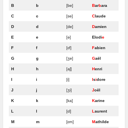
B
b
[be]
B
ar
b
ara
C
c
[se]
C
laude
D
d
[de]
D
amien
E
e
[ə]
Elodi
e
F
f
[ɛf]
F
abien
G
g
[ʒe]
G
aël
H
h
[aʃ]
H
enri
I
i
[i]
I
s
i
dore
J
j
[ʒi]
J
oël
K
k
[ka]
K
arine
L
l
[ɛl]
L
aurent
M
m
[ɛm]
M
athilde