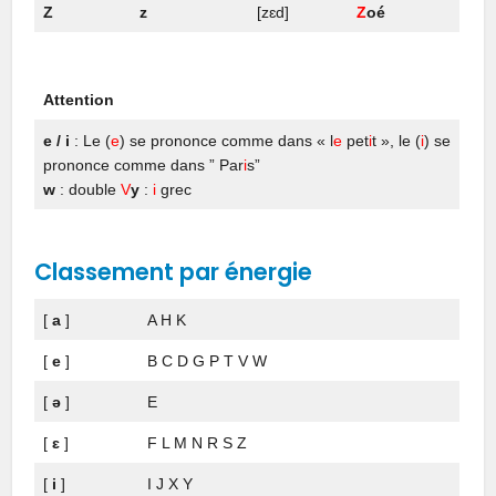
Z
z
[zɛd]
Z
oé
Attention
e / i
: Le (
e
) se prononce comme dans « l
e
pet
i
t », le (
i
) se
prononce comme dans ” Par
i
s”
w
: double
V
y
:
i
grec
Classement par énergie
[
a
]
A H K
[
e
]
B C D G P T V W
[
ə
]
E
[
ɛ
]
F L M N R S Z
[
i
]
I J X Y