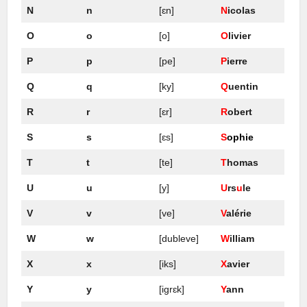
N
n
[ɛn]
N
icolas
O
o
[o]
O
livier
P
p
[pe]
P
ierre
Q
q
[ky]
Q
uentin
R
r
[ɛr]
R
obert
S
s
[ɛs]
S
ophie
T
t
[te]
T
homas
U
u
[y]
U
rs
u
le
V
v
[ve]
V
alérie
W
w
[dubleve]
W
illiam
X
x
[iks]
X
avier
Y
y
[igrɛk]
Y
ann