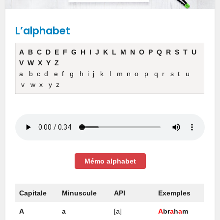
L’alphabet
A B C D E F G H I J K L M N O P Q R S T U
V W X Y Z
a b c d e f g h i j k l m n o p q r s t u
v w x y z
Mémo alphabet
Capitale
Minuscule
API
Exemples
A
a
[a]
A
br
a
h
a
m