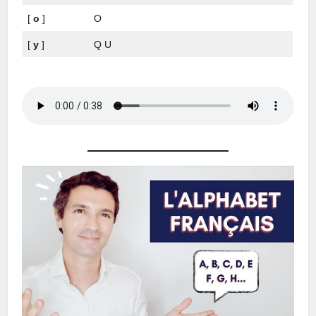
[
o
]
O
[
y
]
Q U