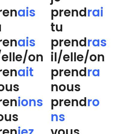
ren
ais
prend
rai
u
tu
ren
ais
prend
ras
l/elle/on
il/elle/on
ren
ait
prend
ra
ous
nous
ren
ions
prend
ro
ous
ns
ren
iez
vous