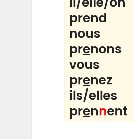
il/elle/on
prend
nous
pr
e
nons
vous
pr
e
nez
ils/elles
pr
e
n
n
ent