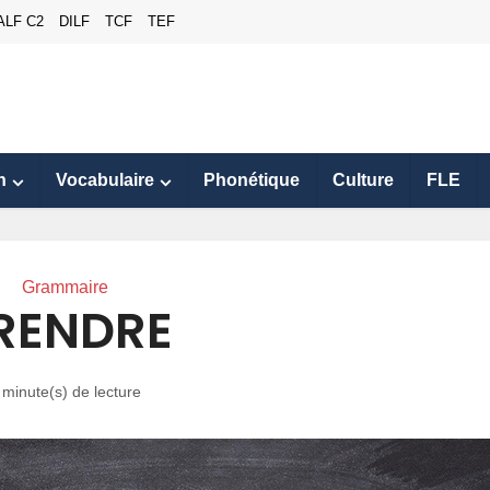
ALF C2
DILF
TCF
TEF
n
Vocabulaire
Phonétique
Culture
FLE
Grammaire
RENDRE
 minute(s) de lecture