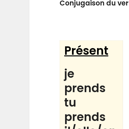
Conjugaison du ve
Présent
je
prends
tu
prends