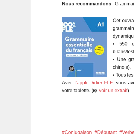
Nous recommandons
: Grammair
Cet ouvra
grammair
dynamique
• 550 ex
bilans/tes
• Une gra
chinois),
• Tous les
Avec
l’appli Didier FLE
, vous av
votre tablette. (📖
voir un extrait
)
Conjugaison
Débutant
Verb