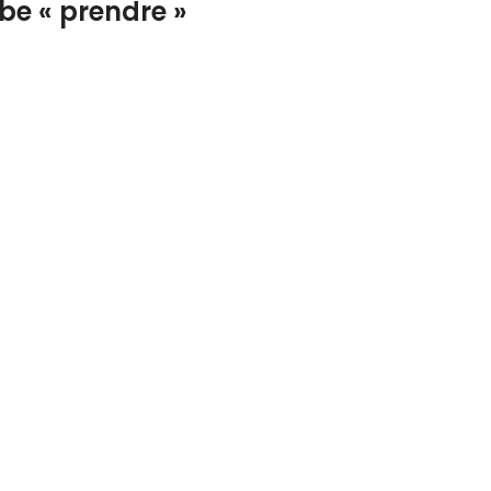
rbe
« prendre »