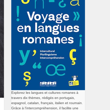
Explorez les langues et cultures romanes à
travers dix thèmes, rédigés en portugais,
espagnol, catalan, français, italien et roumain.
Grâce à l'intercompréhension, il facilite une