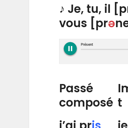
♪ Je, tu, il [p
vous [pr
ə
ne
play_circle_filled
pause_circle_filled
Présent
Passé
I
composé
t
j’ai pr
is
je