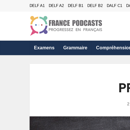
DELF A1
DELF A2
DELF B1
DELF B2
DALF C1
D
Examens
Grammaire
Compréhensio
P
2