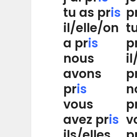
tu as pr
is
p
il/elle/on
t
a pr
is
p
nous
i
avons
p
pr
is
n
vous
p
avez pr
is
v
ils/elles
p