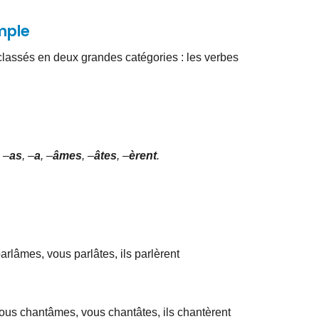
mple
lassés en deux grandes catégories : les verbes
, –
as
, –
a
, –
âmes
, –
âtes
, –
èrent
.
 parlâmes, vous parlâtes, ils parlèrent
 nous chantâmes, vous chantâtes, ils chantèrent