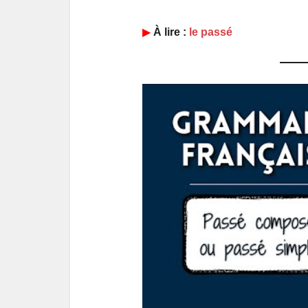
▶︎
À lire :
le passé