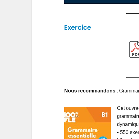
Exercice
Nous recommandons
: Grammair
Cet ouvra
grammaire
dynamique
• 550 exer