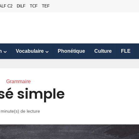
ALF C2
DILF
TCF
TEF
n
Vocabulaire
Phonétique
Culture
FLE
Grammaire
sé simple
 minute(s) de lecture