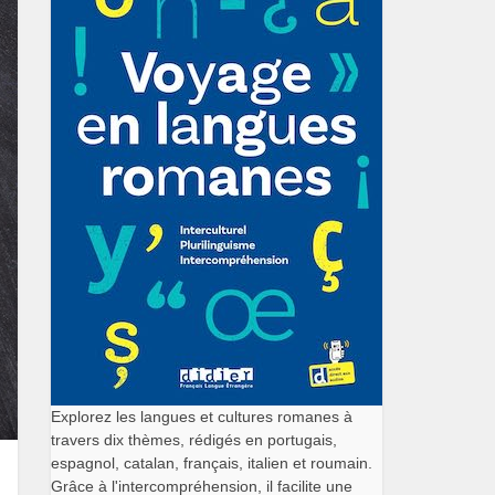
Explorez les langues et cultures romanes à
travers dix thèmes, rédigés en portugais,
espagnol, catalan, français, italien et roumain.
Grâce à l'intercompréhension, il facilite une