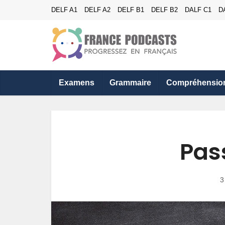
DELF A1
DELF A2
DELF B1
DELF B2
DALF C1
D
Examens
Grammaire
Compréhensio
Pas
3