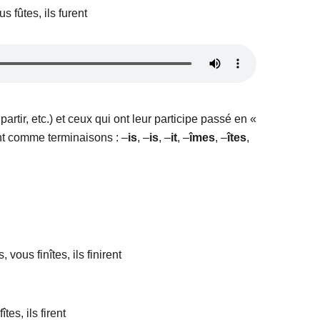
us fûtes, ils furent
partir, etc.) et ceux qui ont leur participe passé en «
ont comme terminaisons : –
is
, –
is
, –
it
, –
îmes
, –
îtes
,
s, vous finîtes, ils finirent
fîtes, ils firent