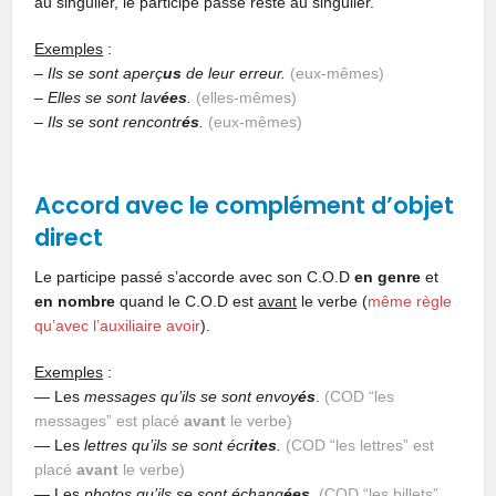
au singulier, le participe passé reste au singulier.
Exemples
:
– Ils se sont aperç
us
de leur erreur.
(eux-mêmes)
–
Elles se sont lav
ées
.
(elles-mêmes)
–
Ils se sont rencontr
és
.
(eux-mêmes)
Accord avec le complément d’objet
direct
Le participe passé s’accorde avec son C.O.D
en genre
et
en nombre
quand le C.O.D est
avant
le verbe (
même règle
qu’avec l’auxiliaire avoir
).
Exemples
:
— Les
messages qu’ils se sont envoy
és
.
(COD “les
messages” est placé
avant
le verbe)
— Les
lettres qu’ils se sont écr
ites
.
(COD “les lettres” est
placé
avant
le verbe)
— Les
photos qu’ils se sont échang
ées
.
(COD “les billets”