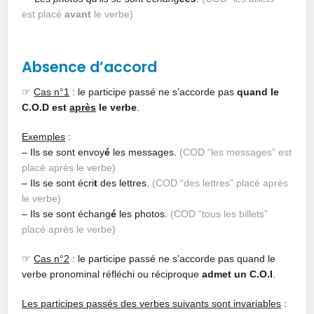
est placé
avant
le verbe)
Absence d’accord
☞
Cas n°1
: le participe passé ne s’accorde pas
quand le
C.O.D est
après
le verbe
.
Exemples
:
– Ils se sont envoy
é
les messages.
(COD “les messages” est
placé après le verbe)
– Ils se sont écri
t
des lettres.
(COD “des lettres” placé après
le verbe)
– Ils se sont échang
é
les photos.
(COD “tous les billets”
placé après le verbe)
☞
Cas n°2
: le participe passé ne s’accorde pas quand le
verbe pronominal réfléchi ou réciproque
admet un C.O.I
.
Les participes passés des verbes suivants sont invariables
: