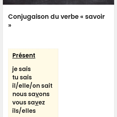
Conjugaison du verbe
« savoir
»
Présent
je
sais
tu
sais
il/elle/on
sait
nous
sa
v
ons
vous
sa
v
ez
ils/elles