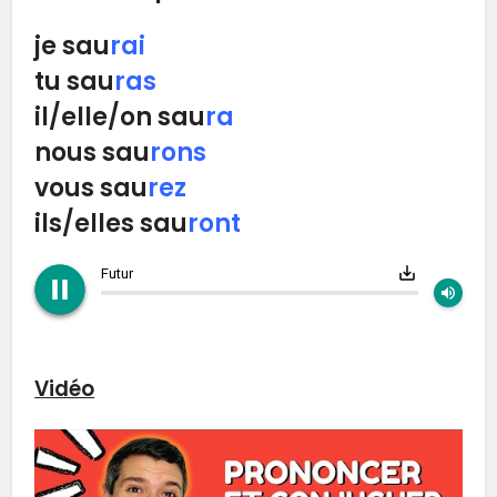
je sau
rai
tu sau
ras
il/elle/on sau
ra
nous sau
rons
vous sau
rez
ils/elles sau
ront
play_circle_filled
pause_circle_filled
save_alt
Futur
volume_up
Vidéo