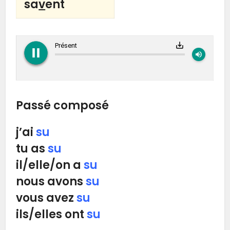
sa
v
ent
play_circle_filled
pause_circle_filled
save_alt
Présent
volume_up
Passé composé
j’ai
su
tu as
su
il/elle/on a
su
nous avons
su
vous avez
su
ils/elles ont
su