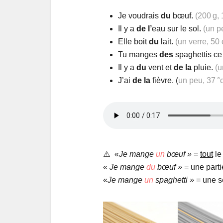
Je voudrais
du
bœuf.
(200 g,
Il y a
de
l’
eau sur le sol.
(un p
Elle boit
du
lait.
(un verre, 50 
Tu manges
des
spaghettis ce 
Il y a
du
vent et
de la
pluie.
(
J’ai
de la
fièvre. (
un peu, 37 
⚠️ «
Je mange
un
bœuf »
=
tout
le
«
Je mange
du
bœuf »
= une parti
«
Je mange
un
spaghetti »
= une se