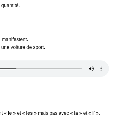
 quantité.
 manifestent.
 une voiture de sport.
nt «
le
» et «
les
»
mais pas avec «
la
» et «
l’
».