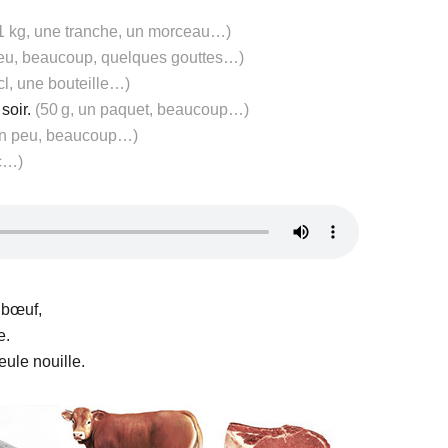
 1 kg, une tranche, un morceau…)
eu, beaucoup, quelques gouttes…)
cl, une bouteille…)
soir.
(50 g, un paquet, beaucoup…)
un peu, beaucoup…)
°c…)
 bœuf,
e.
ule nouille.