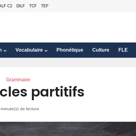
ALF C2
DILF
TCF
TEF
n
Vocabulaire
Phonétique
Culture
FLE
Grammaire
cles partitifs
 minute(s) de lecture