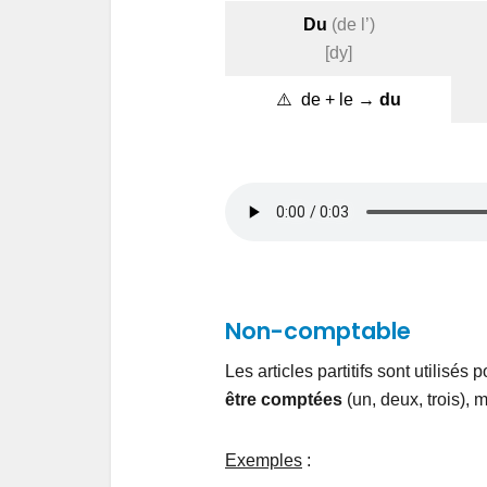
Du
(de l’)
[dy]
⚠️ de + le →
du
Non-comptable
Les articles partitifs sont utilisés 
être comptées
(un, deux, trois), 
Exemples
: