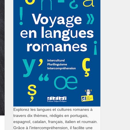
Explorez les langues et cultures romanes à
travers dix thèmes, rédigés en portugais,
espagnol, catalan, français, italien et roumain.
Grâce à l'intercompréhension, il facilite une