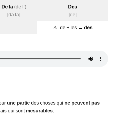
De la
(de l’)
Des
[də la]
[de]
⚠️ de + les →
des
pour
une partie
des choses qui
ne peuvent pas
mais qui sont
mesurables
.