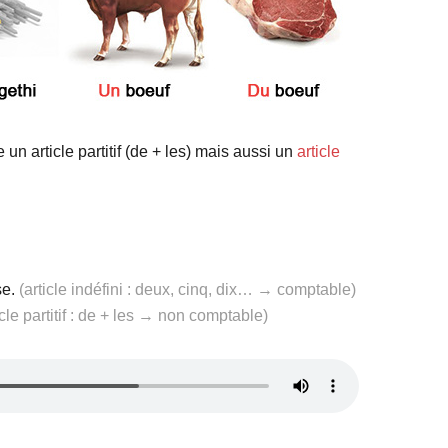
 un article partitif (de + les) mais aussi un
article
se.
(article indéfini : deux, cinq, dix… → comptable)
icle partitif : de + les → non comptable)