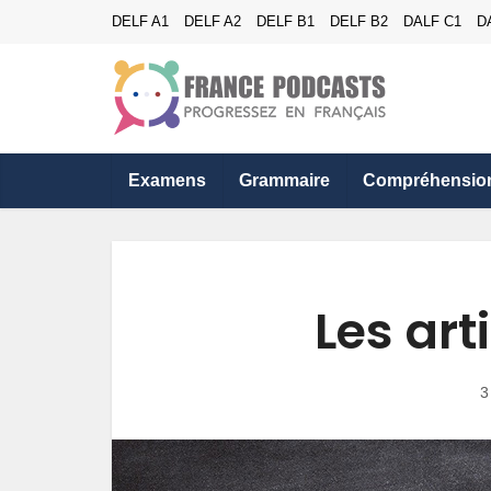
DELF A1
DELF A2
DELF B1
DELF B2
DALF C1
D
Examens
Grammaire
Compréhensio
Les arti
3