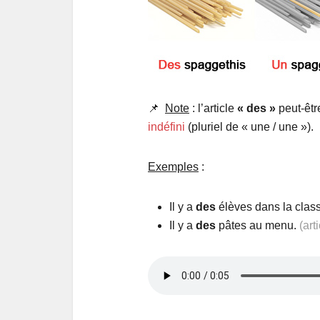
📌
Note
: l’article
« des »
peut-être
indéfini
(pluriel de « une / une »).
Exemples
:
Il y a
des
élèves dans la clas
Il y a
des
pâtes au menu.
(art