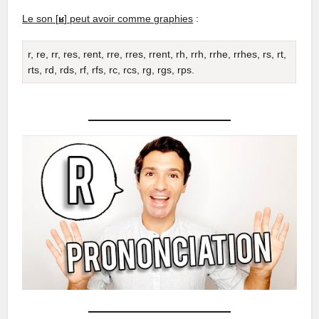
Le son [
ʁ
] peut avoir comme graphies
:
r, re, rr, res, rent, rre, rres, rrent, rh, rrh, rrhe, rrhes, rs, rt,
rts, rd, rds, rf, rfs, rc, rcs, rg, rgs, rps.