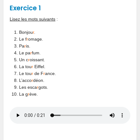
Exercice 1
Lisez les mots suivants
:
Bonjou
r
.
Le f
r
omage.
Pa
r
is.
Le pa
r
fum.
Un c
r
oissant.
La tou
r
Eiffel.
Le tou
r
de F
r
ance.
L’acco
r
déon.
Les esca
r
gots.
La g
r
ève.