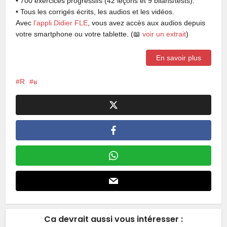
• 700 exercices progressifs (
42 leçons
et
9 bilans/tests
).
• Tous les corrigés écrits, les audios et les vidéos.
Avec
l’appli Didier FLE
, vous avez accès aux audios depuis
votre smartphone ou votre tablette. (📖
voir un extrait
)
En savoir plus
R
ʁ
Ca devrait aussi vous intéresser :