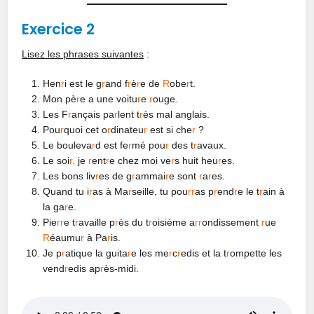
Exercice 2
Lisez les phrases suivantes
:
Hen
r
i est le g
r
and f
r
è
r
e de
R
obe
r
t.
Mon pè
r
e a une voitu
r
e
r
ouge.
Les F
r
ançais pa
r
lent t
r
ès mal anglais.
Pou
r
quoi cet o
r
dinateu
r
est si che
r
?
Le bouleva
r
d est fe
r
mé pou
r
des t
r
avaux.
Le soi
r,
je
r
ent
r
e chez moi ve
r
s huit heu
r
es.
Les bons liv
r
es de g
r
ammai
r
e sont
r
a
r
es.
Quand tu i
r
as à Ma
r
seille, tu pou
rr
as p
r
end
r
e le t
r
ain à
la ga
r
e.
Pie
rr
e t
r
availle p
r
ès du t
r
oisième a
rr
ondissement
r
ue
R
éaumu
r
à Pa
r
is.
Je p
r
atique la guita
r
e les me
r
c
r
edis et la t
r
ompette les
vend
r
edis ap
r
ès-midi.