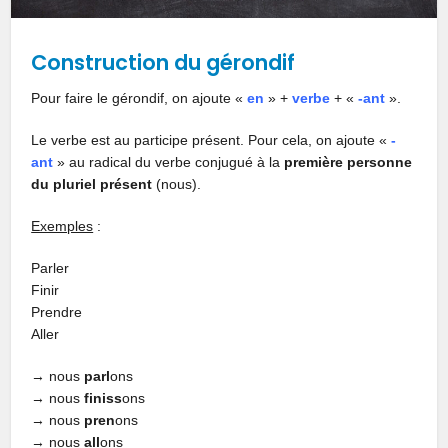
Construction du gérondif
Pour faire le gérondif, on ajoute «
en
» +
verbe
+ «
-ant
».
Le verbe est au participe présent. Pour cela, on ajoute «
-
ant
» au radical du verbe conjugué à la
première personne
du pluriel présent
(nous).
Exemples
:
Parler
Finir
Prendre
Aller
→ nous
parl
ons
→ nous
finiss
ons
→ nous
pren
ons
→ nous
all
ons