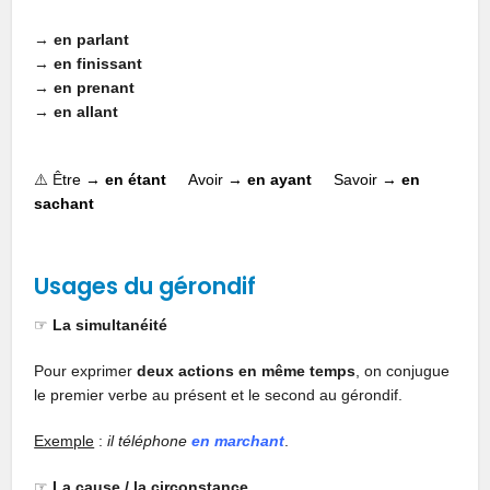
→
en
parlant
→
en
finissant
→
en
prenant
→
en
allant
⚠️ Ê
tre →
en
étant
Avoir →
en
ayant
Savoir →
en
sachant
Usages du gérondif
☞
La simultanéité
Pour exprimer
deux actions en même temps
, on conjugue
le premier verbe au présent et le second au gérondif.
Exemple
:
il téléphone
en marchant
.
☞
La cause / la circonstance