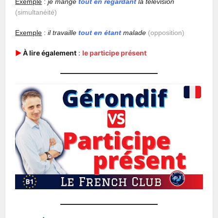
Exemple
:
je mange
tout en regardant
la télévision
(simultanéité)
Exemple
:
il travaille
tout en étant
malade
(opposition)
▶︎
À lire également
:
l
e participe présent