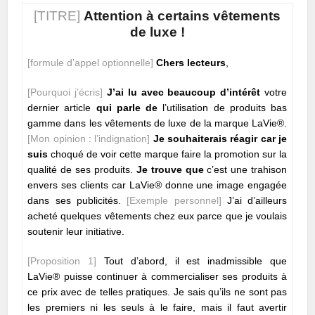
[TITRE]
Attention à certains vêtements
de luxe !
[formule d’appel optionnelle]
Chers lecteurs
,
[Pourquoi j’écris]
J’ai lu avec beaucoup d’intérêt
votre
dernier article
qui parle
de
l’utilisation de produits bas
gamme dans les vêtements de luxe de la marque LaVie®.
[Mon opinion : l’indignation]
J
e souhaiterais réagir car je
suis
choqué de voir cette marque faire la promotion sur la
qualité de ses produits.
Je trouve que
c’est une trahison
envers ses clients car LaVie® donne une image engagée
dans ses publicités.
[Exemple personnel]
J’ai d’ailleurs
acheté quelques vêtements chez eux parce que je voulais
soutenir leur initiative.
[Proposition 1]
Tout d’abord, il est inadmissible que
LaVie® puisse continuer à commercialiser ses produits à
ce prix avec de telles pratiques. Je sais qu’ils ne sont pas
les premiers ni les seuls à le faire, mais il faut avertir