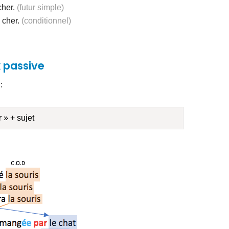
cher.
(futur simple)
 cher.
(conditionnel)
x passive
:
r
» + sujet