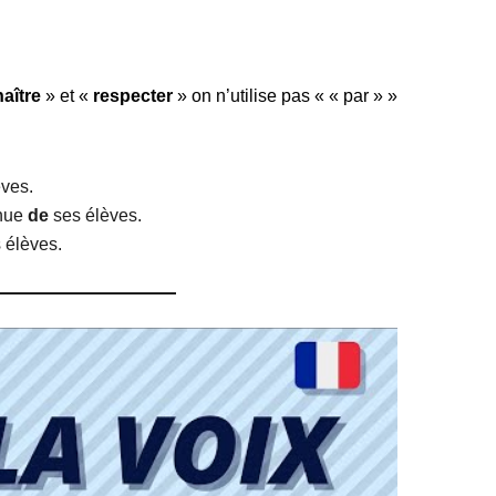
aître
» et «
respecter
» on n’utilise pas « « par » »
ves.
nnue
de
ses élèves.
 élèves.