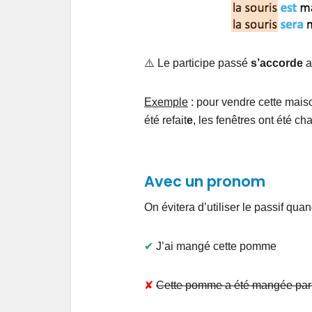
⚠️ Le participe passé
s’accorde
a
Exemple
: pour vendre cette maiso
été refait
e
, les fenêtres ont été c
Avec un pronom
On évitera d’utiliser le passif quan
✔︎
J’ai mangé cette pomme
✘
Cette pomme a été mangée par