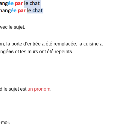
vec le sujet.
n, la porte d’entrée a été remplacé
e
, la cuisine a
hangé
es
et les murs ont été repeint
s
.
d le sujet est
un pronom
.
 moi.