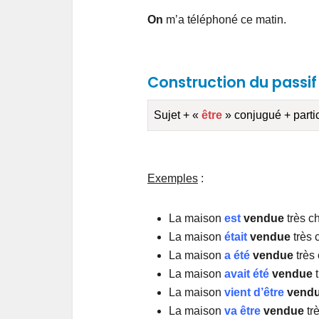
On
m’a téléphoné ce matin.
Construction du passif
Sujet + «
être
» conjugué + part
Exemples
:
La maison
est
vendue
très c
La maison
était
vendue
très 
La maison
a été
vendue
très 
La maison
avait été
vendue
t
La maison
vient d’être
vend
La maison
va être
vendue
tr