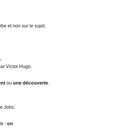
be et non sur le sujet.
.
ar Victor Hugo.
ent
ou
une découverte
.
e Jobs.
le :
on