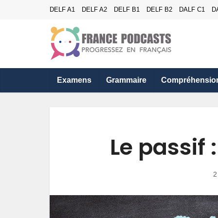
DELF A1
DELF A2
DELF B1
DELF B2
DALF C1
D
Examens
Grammaire
Compréhensio
Le passif 
2