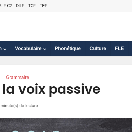
ALF C2
DILF
TCF
TEF
n
Vocabulaire
Phonétique
Culture
FLE
Grammaire
: la voix passive
 minute(s) de lecture