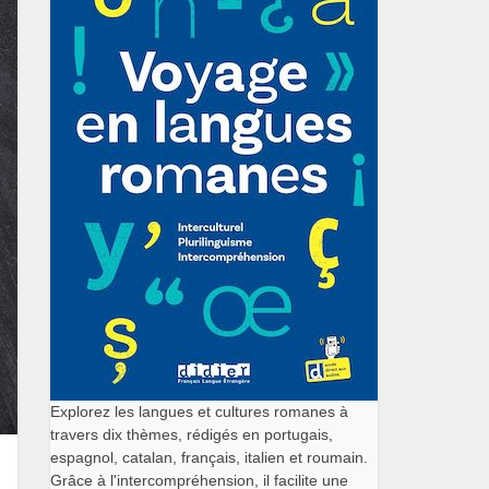
Explorez les langues et cultures romanes à
travers dix thèmes, rédigés en portugais,
espagnol, catalan, français, italien et roumain.
Grâce à l'intercompréhension, il facilite une