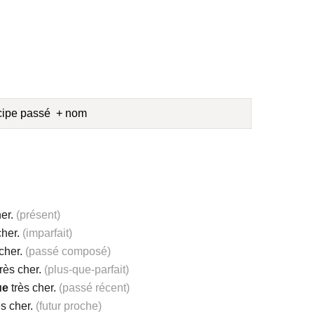
icipe passé + nom
her.
(présent)
cher.
(imparfait)
cher.
(passé composé)
rès cher.
(plus-que-parfait)
ue
très cher.
(passé récent)
ès cher.
(futur proche)