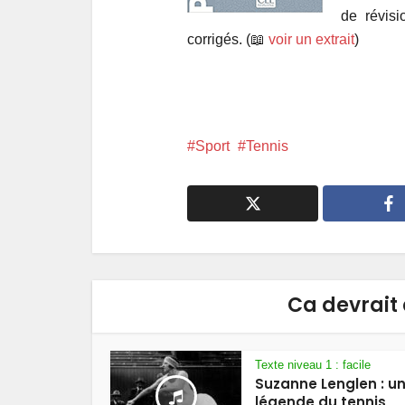
de révisi
corrigés. (📖
voir un extrait
)
Sport
Tennis
Ca devrait 
Texte niveau 1 : facile
Suzanne Lenglen : u
légende du tennis