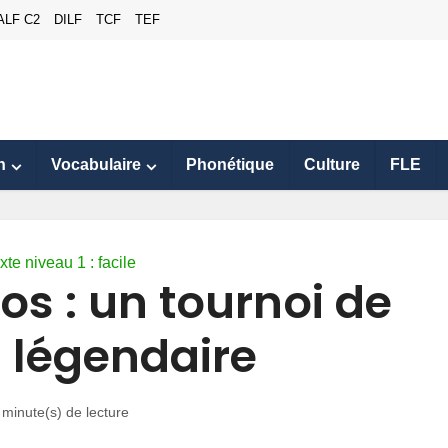
ALF C2
DILF
TCF
TEF
n
Vocabulaire
Phonétique
Culture
FLE
xte niveau 1 : facile
os : un tournoi de
s légendaire
 minute(s) de lecture