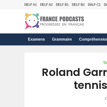
DELF A1
DELF A2
DELF B1
DELF B2
DALF C1
D
Examens
Grammaire
Compréhensio
Te
Roland Garr
tenni
2