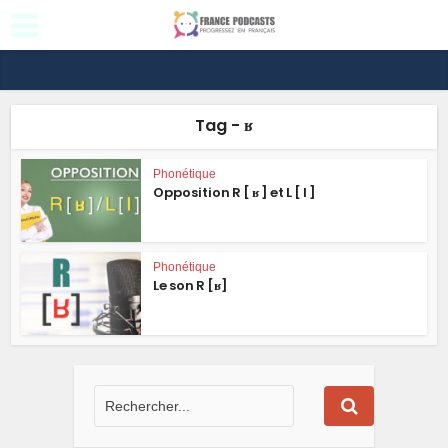
Tag - ʁ
Phonétique
Opposition R [ ʁ ] et L [ l ]
Phonétique
Le son R [ʁ]