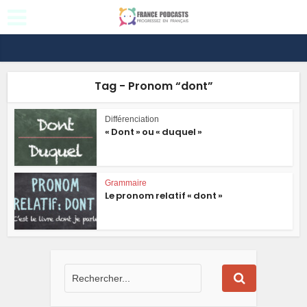
Tag - Pronom “dont”
Différenciation
« Dont » ou « duquel »
Grammaire
Le pronom relatif « dont »