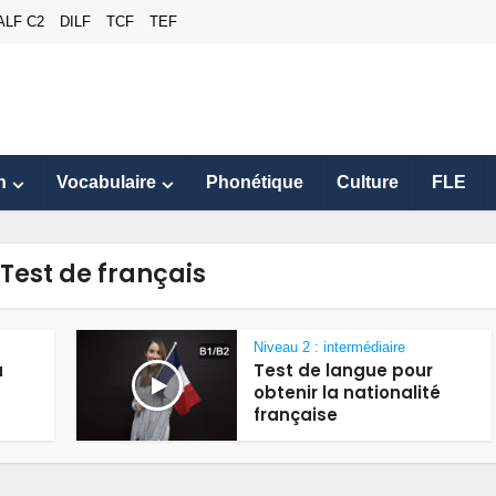
ALF C2
DILF
TCF
TEF
n
Vocabulaire
Phonétique
Culture
FLE
 Test de français
Niveau 2 : intermédiaire
u
Test de langue pour
obtenir la nationalité
française