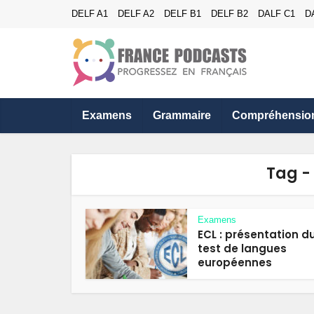
DELF A1
DELF A2
DELF B1
DELF B2
DALF C1
D
Examens
Grammaire
Compréhensio
Tag -
Examens
ECL : présentation d
test de langues
européennes