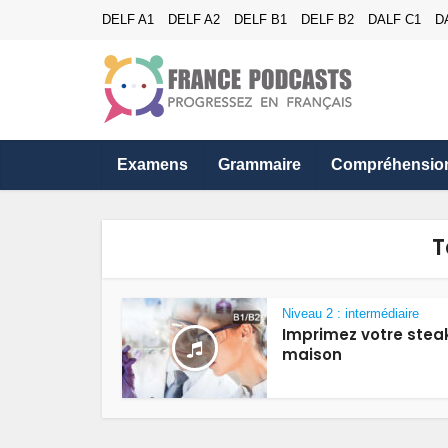
DELF A1
DELF A2
DELF B1
DELF B2
DALF C1
D
Examens
Grammaire
Compréhensio
T
Niveau 2 : intermédiaire
Imprimez votre steak
maison