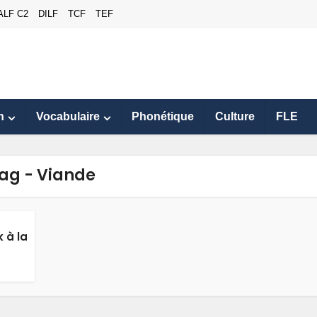
ALF C2
DILF
TCF
TEF
n
Vocabulaire
Phonétique
Culture
FLE
ag - Viande
 à la