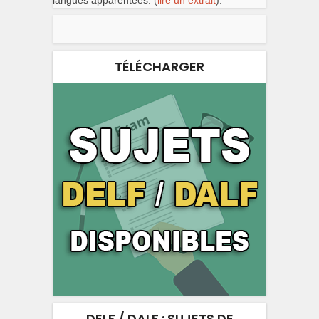
langues apparentées. (
lire un extrait
).
TÉLÉCHARGER
DELF / DALF : SUJETS DE