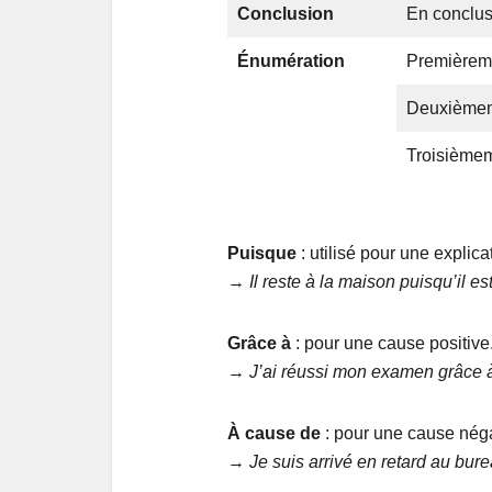
Conclusion
En conclus
Énumération
Premièrem
Deuxièmeme
Troisièmeme
Puisque
: utilisé pour une explic
→
Il reste à la maison puisqu’il e
Grâce à
: pour une cause positive
→
J’ai réussi mon examen grâce à
À cause de
: pour une cause néga
→
Je suis arrivé en retard au bur