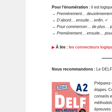
Pour l’énumération
: il est logi
→
Premièrement… deuxièmement
→
D’abord… ensuite… enfin
.
✔︎
→
Pour commencer… de plus… pou
→
Premièrement… ensuite… pour 
▶︎
À lire :
les connecteurs logiq
Nous recommandons :
Le DELF 
Préparez-
étapes. C
conseils e
méthodolo
épreuves 