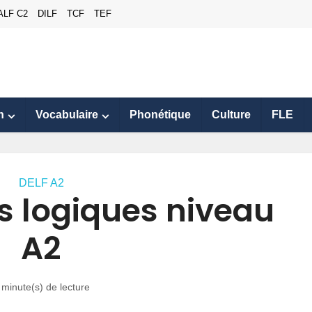
ALF C2
DILF
TCF
TEF
n
Vocabulaire
Phonétique
Culture
FLE
DELF A2
 logiques niveau
A2
 minute(s) de lecture