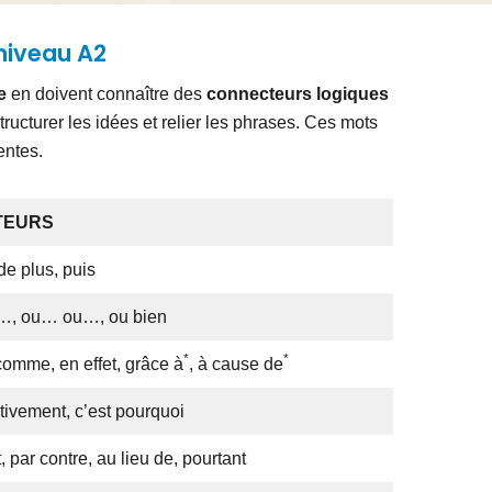
niveau A2
e
en doivent connaître des
connecteurs logiques
ructurer les idées et relier les phrases. Ces mots
entes.
TEURS
 de plus, puis
t…, ou… ou…, ou bien
*
*
comme, en effet, grâce à
, à cause de
ctivement, c’est pourquoi
par contre, au lieu de, pourtant