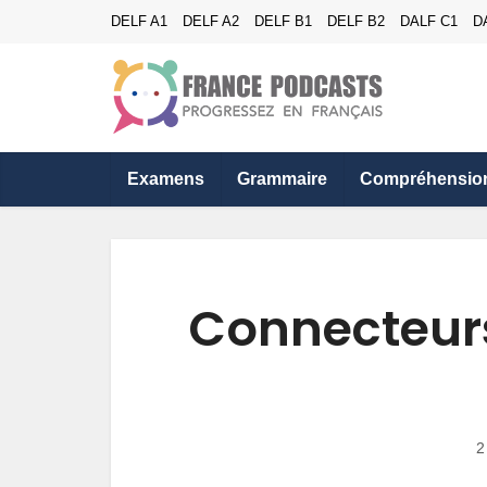
DELF A1
DELF A2
DELF B1
DELF B2
DALF C1
D
Examens
Grammaire
Compréhensio
Connecteurs
2