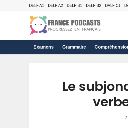
DELF A1
DELF A2
DELF B1
DELF B2
DALF C1
D
Examens
Grammaire
Compréhensio
Le subjonc
verbe
2