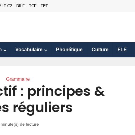
ALF C2
DILF
TCF
TEF
n
Vocabulaire
Phonétique
Culture
FLE
Grammaire
tif : principes &
s réguliers
 minute(s) de lecture