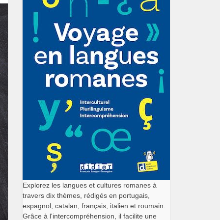
Explorez les langues et cultures romanes à
travers dix thèmes, rédigés en portugais,
espagnol, catalan, français, italien et roumain.
Grâce à l'intercompréhension, il facilite une