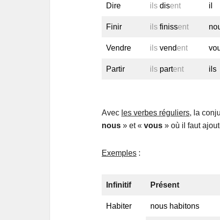
Dire
ils
dis
ent
il
Finir
ils
finiss
ent
no
Vendre
ils
vend
ent
vo
Partir
ils
part
ent
ils
Avec
les verbes réguliers
, la con
nous
» et «
vous
» où il faut ajou
Exemples
:
Infinitif
Présent
Habiter
nous habitons