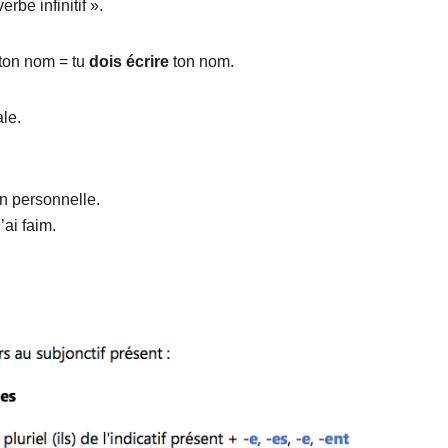
erbe infinitif ».
ton nom = tu
dois
écrire
ton nom.
ale.
on personnelle.
’ai faim.