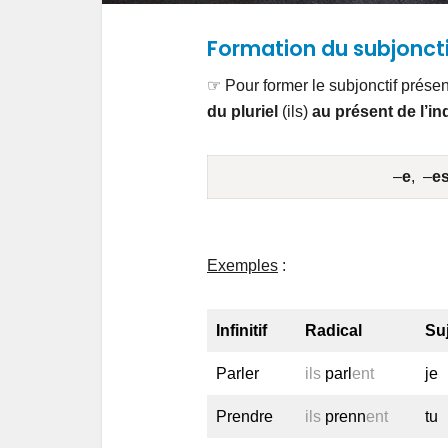
Formation du subjoncti
☞ Pour former le subjonctif présent
du pluriel
(ils)
au présent de l’ind
–
e
, –
e
Exemples
:
Infinitif
Radical
Su
Parler
ils
parl
ent
je
Prendre
ils
prenn
ent
tu