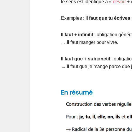
le sens est identique à «
devoir
+ v
Exemples
:
il faut que tu écrives
Il faut
+
infinitif
: obligation génér
→ Il faut manger pour vivre.
Il faut
que
+
subjonctif
: obligati
→ Il faut que je mange parce que j
En résumé