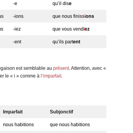
-e
qu’il dis
e
us
-ions
que nous finiss
i
ons
us
-iez
que vous vend
i
ez
-ent
qu’ils part
ent
jugaison est semblable au
présent
. Attention, avec «
ter le « i » comme à
l’imparfait
.
Imparfait
Subjonctif
nous habitions
que nous habitions