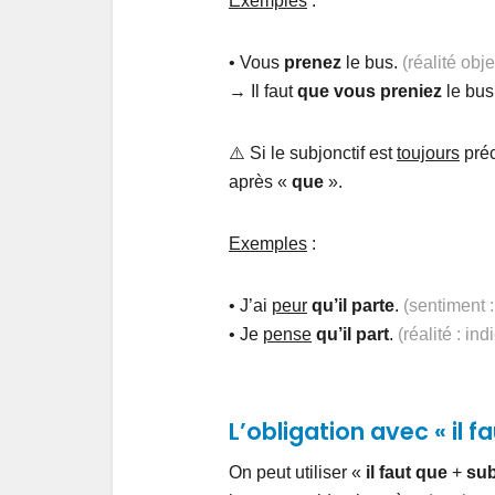
Exemples
:
• Vous
prenez
le bus.
(réalité obje
→ Il faut
que vous preniez
le bus
⚠️ Si le subjonctif est
toujours
pré
après «
que
».
Exemples
:
• J’ai
peur
qu’il parte
.
(sentiment :
• Je
pense
qu’il part
.
(réalité : indi
L’obligation avec « il f
On peut utiliser «
il faut que
+
sub