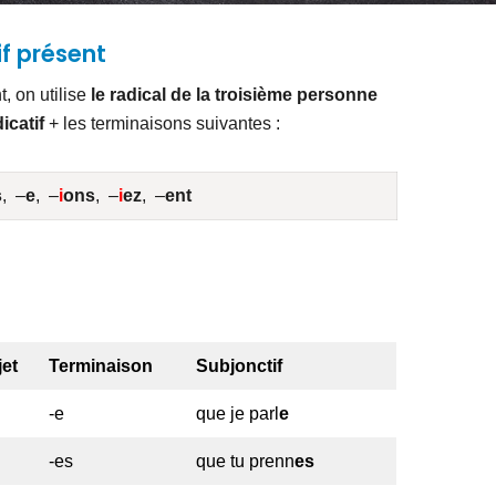
f présent
, on utilise
le radical de la troisième personne
icatif
+ les terminaisons suivantes :
s
, –
e
, –
i
ons
, –
i
ez
, –
ent
jet
Terminaison
Subjonctif
-e
que je parl
e
-es
que tu prenn
es