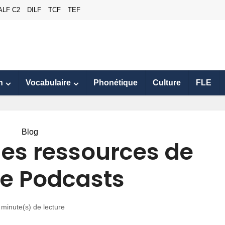
ALF C2
DILF
TCF
TEF
n
Vocabulaire
Phonétique
Culture
FLE
Blog
 des ressources de
e Podcasts
 minute(s) de lecture