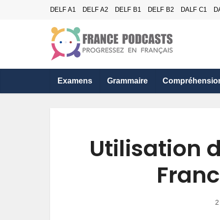
DELF A1
DELF A2
DELF B1
DELF B2
DALF C1
D
Examens
Grammaire
Compréhensio
Utilisation
Franc
2