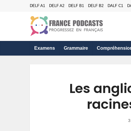
DELF A1
DELF A2
DELF B1
DELF B2
DALF C1
D
Examens
Grammaire
Compréhensio
Les angli
racine
3