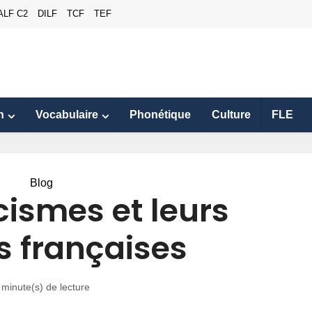
ALF C2
DILF
TCF
TEF
n
Vocabulaire
Phonétique
Culture
FLE
Blog
cismes et leurs
s françaises
 minute(s) de lecture