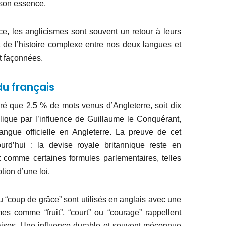
 son essence.
, les anglicismes sont souvent un retour à leurs
t de l’histoire complexe entre nos deux langues et
t façonnées.
du français
gré que 2,5 % de mots venus d’Angleterre, soit dix
plique par l’influence de Guillaume le Conquérant,
ngue officielle en Angleterre. La preuve de cet
ourd’hui : la devise royale britannique reste en
ut comme certaines formules parlementaires, telles
tion d’une loi.
ou “coup de grâce” sont utilisés en anglais avec une
mes comme “fruit”, “court” ou “courage” rappellent
çaises. Une influence durable et souvent méconnue