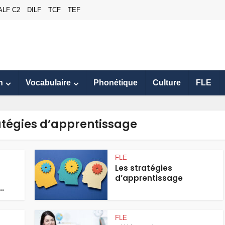
ALF C2
DILF
TCF
TEF
n
Vocabulaire
Phonétique
Culture
FLE
atégies d’apprentissage
FLE
Les stratégies
d’apprentissage
..
FLE