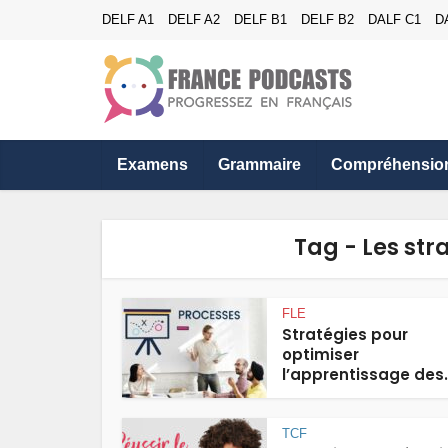
DELF A1
DELF A2
DELF B1
DELF B2
DALF C1
D
Examens
Grammaire
Compréhensio
Tag - Les str
FLE
Stratégies pour
optimiser
l’apprentissage des.
TCF