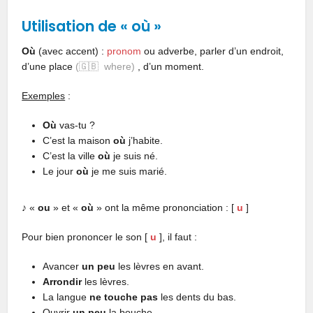
Utilisation de « où »
Où
(avec accent) :
pronom
ou adverbe, parler d’un endroit,
d’une place
(🇬🇧 where)
, d’un moment.
Exemples
:
Où
vas-tu ?
C’est la maison
où
j’habite.
C’est la ville
où
je suis né.
Le jour
où
je me suis marié.
♪ «
ou
» et «
où
» ont la même prononciation : [
u
]
Pour bien prononcer le son [
u
], il faut :
Avancer
un peu
les lèvres en avant.
Arrondir
les lèvres.
La langue
ne touche pas
les dents du bas.
Ouvrir
un peu
la bouche.