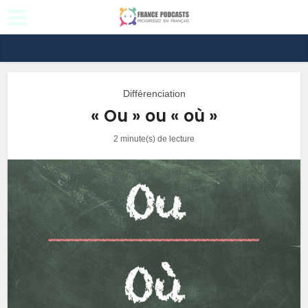
Différenciation
« Ou » ou « où »
2 minute(s) de lecture