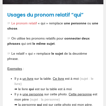
Usages
du pronom relatif “qui”
☞
Le pronom relatif
« qui » remplace
une personne
ou
une
chose
.
☞ On utilise les pronoms relatifs pour
connecter deux
phrases
qui ont
le même sujet
.
☞ Le relatif « qui » remplace
le sujet
de la deuxième
phrase.
Exemples
:
Il y a
un livre
sur la table.
Ce livre
est à moi
(sujet : le
livre)
➡︎ le livre
qui
est sur la table est à moi
Il y a
une personne
sur cette photo.
Cette personne
est
mon père
(sujet : la personne)
➡︎ la personne
qui
est sur cette photo est mon père.