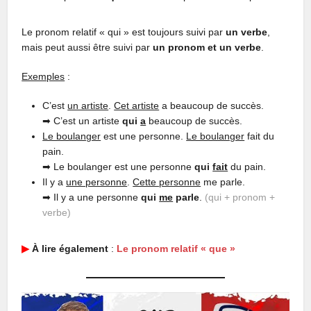
Le pronom relatif « qui » est toujours suivi par
un verbe
,
mais peut aussi être suivi par
un pronom et un verbe
.
Exemples
:
C’est
un artiste
.
Cet artiste
a beaucoup de succès.
➡︎ C’est un artiste
qui
a
beaucoup de succès.
Le boulanger
est une personne.
Le boulanger
fait du
pain.
➡︎ Le boulanger est une personne
qui
fait
du pain.
Il y a
une personne
.
Cette personne
me parle.
➡︎ Il y a une personne
qui
me
parle
.
(qui + pronom +
verbe)
▶︎
À lire également
:
Le pronom relatif « que »