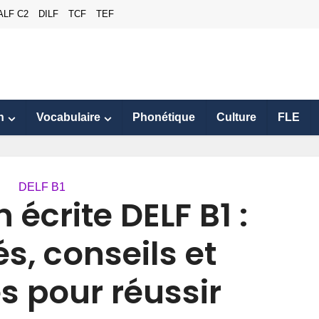
ALF C2
DILF
TCF
TEF
n
Vocabulaire
Phonétique
Culture
FLE
DELF B1
 écrite DELF B1 :
és, conseils et
 pour réussir