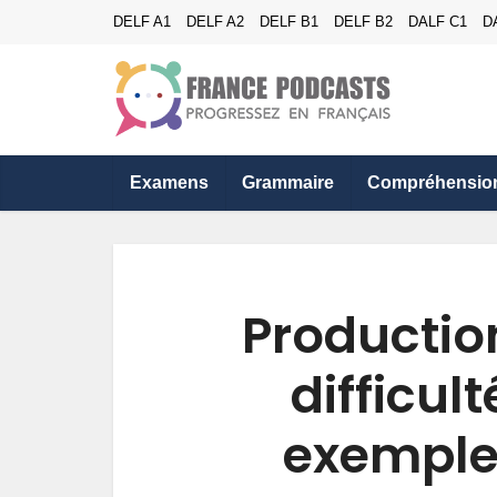
DELF A1
DELF A2
DELF B1
DELF B2
DALF C1
D
Examens
Grammaire
Compréhensio
Production
difficult
exemples