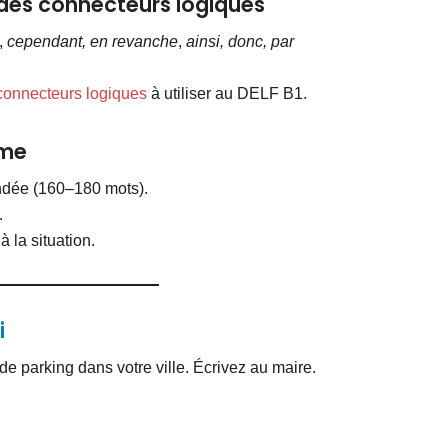
 des connecteurs logiques
,
cependant, en revanche
,
ainsi, donc, par
 connecteurs logiques
à utiliser au DELF B1.
rme
dée (160–180 mots).
.
 la situation.
i
de parking dans votre ville. Écrivez au maire.