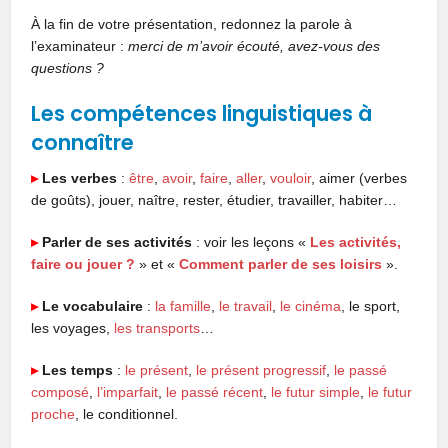
À la fin de votre présentation, redonnez la parole à
l’examinateur :
merci de m’avoir écouté, avez-vous des
questions ?
Les compétences linguistiques à
connaître
▸
Les verbes
:
être
,
avoir
,
faire
,
aller
,
vouloir
, aimer (verbes
de goûts), jouer, naître, rester, étudier, travailler, habiter…
▸
Parler de ses activités
: voir les leçons «
Les activités,
faire ou jouer ?
» et «
Comment parler de ses loisirs
».
▸
Le vocabulaire
:
la famille
,
le travail
,
le cinéma
, le sport,
les voyages,
les transports
…
▸
Les temps
:
le présent
,
le présent progressif
,
le passé
composé
,
l’imparfait
,
le passé récent
,
le futur simple
,
le futur
proche
, le conditionnel.