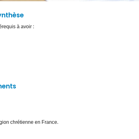
synthèse
érequis à avoir :
ments
ligion chrétienne en France.