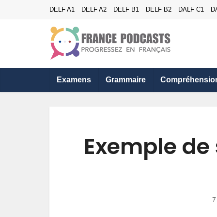
DELF A1
DELF A2
DELF B1
DELF B2
DALF C1
D
Examens
Grammaire
Compréhensio
Exemple de 
7