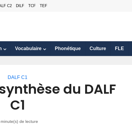
ALF C2
DILF
TCF
TEF
n
Vocabulaire
Phonétique
Culture
FLE
DALF C1
synthèse du DALF
C1
 minute(s) de lecture